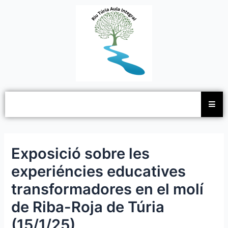
Ir
Navegación
al
de
contenido
entradas
Exposició sobre les
experiéncies educatives
transformadores en el molí
de Riba-Roja de Túria
(15/1/25)