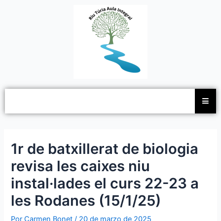
Ir
Navegación
al
de
contenido
entradas
1r de batxillerat de biologia
revisa les caixes niu
instal·lades el curs 22-23 a
les Rodanes (15/1/25)
Por
Carmen Bonet
/
20 de marzo de 2025