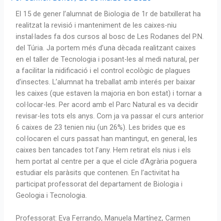
El 15 de gener l’alumnat de Biologia de 1r de batxillerat ha
realitzat la revisió i manteniment de les caixes-niu
instal·lades fa dos cursos al bosc de Les Rodanes del P.N.
del Túria. Ja portem més d’una dècada realitzant caixes
en el taller de Tecnologia i posant-les al medi natural, per
a facilitar la nidificació i el control ecològic de plagues
d’insectes. L’alumnat ha treballat amb interés per baixar
les caixes (que estaven la majoria en bon estat) i tornar a
col·locar-les. Per acord amb el Parc Natural es va decidir
revisar-les tots els anys. Com ja va passar el curs anterior
6 caixes de 23 tenien niu (un 26%). Les brides que es
col·locaren el curs passat han mantingut, en general, les
caixes ben tancades tot l’any. Hem retirat els nius i els
hem portat al centre per a que el cicle d’Agrària poguera
estudiar els paràsits que contenen. En l’activitat ha
participat professorat del departament de Biologia i
Geologia i Tecnologia.
Professorat: Eva Ferrando, Manuela Martínez, Carmen